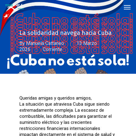
Skip
Men
to
main
content
La solidaridad navega hacia Cuba
By
Manuela Cattaneo
13 Marzo
2026
Corriente
Queridas amigas y queridos amigos,
La situación que atraviesa Cuba sigue siendo
extremadamente compleja. La escasez de
combustible, las dificultades para garantizar el
suministro eléctrico y las crecientes
restricciones financieras internacionales
impactan directamente en el sistema de salud y